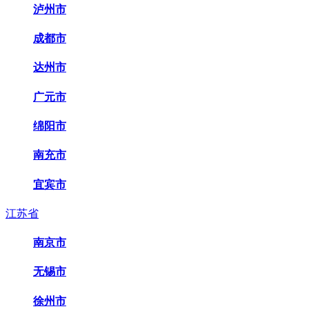
泸州市
成都市
达州市
广元市
绵阳市
南充市
宜宾市
江苏省
南京市
无锡市
徐州市