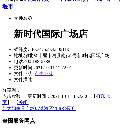
堰市
文件名称:
新时代国际广场店
经纬度:
110.747529,32.06119
地址:
湖北省十堰市房县南街9号新时代国际广场
电话:
400-188-6788
更新时间:
2021-10-11 15:22:01
文件下载:
点击下载
文件描述:
分享到：
点击次数：
更新时间：2021-10-11 15:22:01 【
打印此
页
】 【
关闭
】
红太阳家具广场店
湛河区河滨公园店
全国服务网点