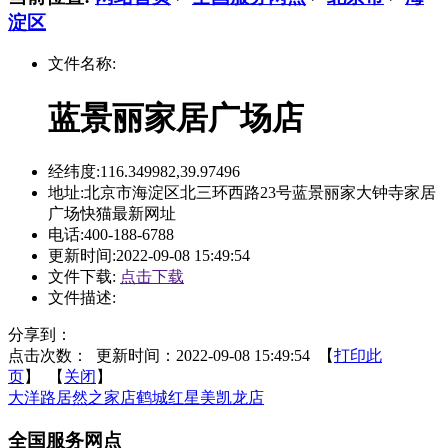
淀区
文件名称:
蓝景丽家居广场店
经纬度:
116.349982,39.97496
地址:
北京市海淀区北三环西路23号蓝景丽家大钟寺家居
广场快猫最新网址
电话:
400-188-6788
更新时间:
2022-09-08 15:49:54
文件下载:
点击下载
文件描述:
分享到：
点击次数：
更新时间：2022-09-08 15:49:54 【
打印此
页
】 【
关闭
】
大洋路居然之家店
鹤城红星美凯龙店
全国服务网点