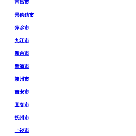
南昌市
景德镇市
萍乡市
九江市
新余市
鹰潭市
赣州市
吉安市
宜春市
抚州市
上饶市