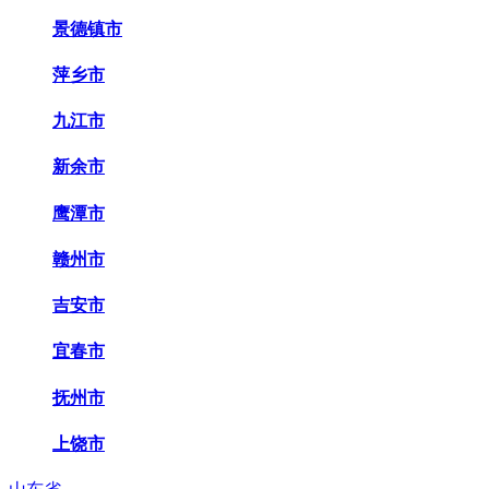
景德镇市
萍乡市
九江市
新余市
鹰潭市
赣州市
吉安市
宜春市
抚州市
上饶市