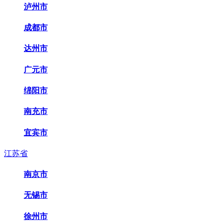
泸州市
成都市
达州市
广元市
绵阳市
南充市
宜宾市
江苏省
南京市
无锡市
徐州市