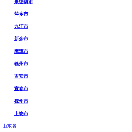
景德镇市
萍乡市
九江市
新余市
鹰潭市
赣州市
吉安市
宜春市
抚州市
上饶市
山东省