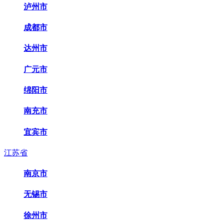
泸州市
成都市
达州市
广元市
绵阳市
南充市
宜宾市
江苏省
南京市
无锡市
徐州市