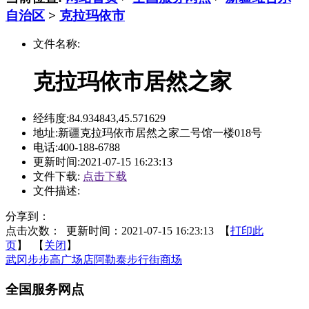
自治区
>
克拉玛依市
文件名称:
克拉玛依市居然之家
经纬度:
84.934843,45.571629
地址:
新疆克拉玛依市居然之家二号馆一楼018号
电话:
400-188-6788
更新时间:
2021-07-15 16:23:13
文件下载:
点击下载
文件描述:
分享到：
点击次数：
更新时间：2021-07-15 16:23:13 【
打印此
页
】 【
关闭
】
武冈步步高广场店
阿勒泰步行街商场
全国服务网点