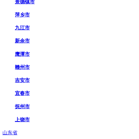
景德镇市
萍乡市
九江市
新余市
鹰潭市
赣州市
吉安市
宜春市
抚州市
上饶市
山东省