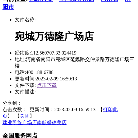
阳市
文件名称:
宛城万德隆广场店
经纬度:
112.560707,33.024419
地址:
河南省南阳市宛城区范蠡路交仲景路万德隆广场三
楼
电话:
400-188-6788
更新时间:
2023-02-09 16:59:13
文件下载:
点击下载
文件描述:
分享到：
点击次数：
更新时间：2023-02-09 16:59:13 【
打印此
页
】 【
关闭
】
建业凯旋广场店
南航盛德美店
全国服务网点