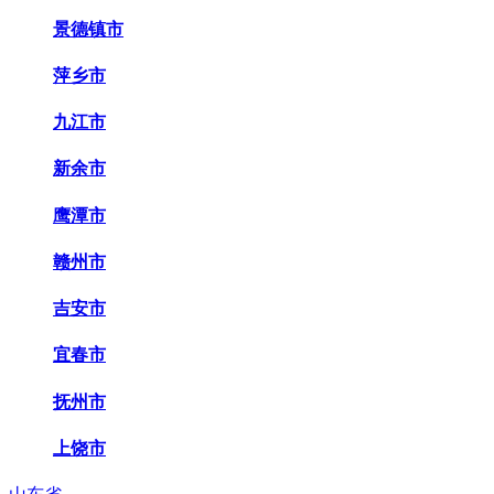
景德镇市
萍乡市
九江市
新余市
鹰潭市
赣州市
吉安市
宜春市
抚州市
上饶市